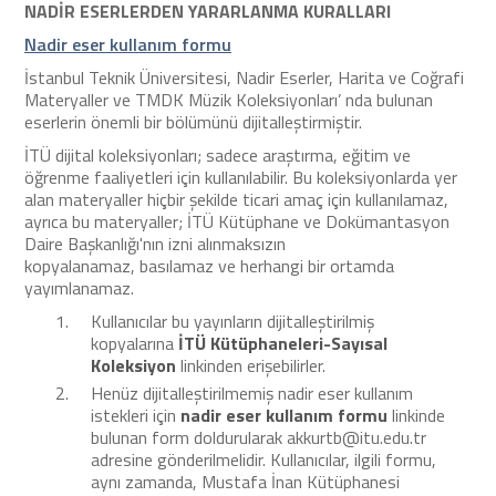
NADİR ESERLERDEN YARARLANMA KURALLARI
Nadir eser kullanım formu
İstanbul Teknik Üniversitesi, Nadir Eserler, Harita ve Coğrafi
Materyaller ve TMDK Müzik Koleksiyonları’ nda bulunan
eserlerin önemli bir bölümünü dijitalleştirmiştir.
İTÜ dijital koleksiyonları; sadece araştırma, eğitim ve
öğrenme faaliyetleri için kullanılabilir. Bu koleksiyonlarda yer
alan materyaller hiçbir şekilde ticari amaç için kullanılamaz,
ayrıca bu materyaller; İTÜ Kütüphane ve Dokümantasyon
Daire Başkanlığı'nın izni alınmaksızın
kopyalanamaz, basılamaz ve herhangi bir ortamda
yayımlanamaz.
Kullanıcılar bu yayınların dijitalleştirilmiş
kopyalarına
İTÜ Kütüphaneleri-Sayısal
Koleksiyon
linkinden erişebilirler.
Henüz dijitalleştirilmemiş nadir eser kullanım
istekleri için
nadir eser kullanım formu
linkinde
bulunan form doldurularak akkurtb@itu.edu.tr
adresine gönderilmelidir. Kullanıcılar, ilgili formu,
aynı zamanda, Mustafa İnan Kütüphanesi