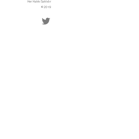
Her Hakkı Saklıdır
© 2019