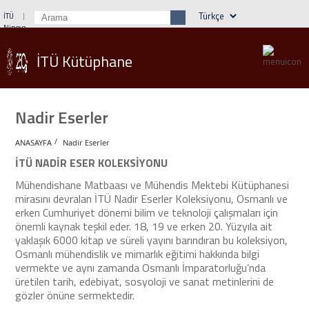
İTÜ
Ninova
Öğrenci İşleri
Webmail
Rehber
İTÜ Kütüphane
Nadir Eserler
/
ANASAYFA
Nadir Eserler
İTÜ NADİR ESER KOLEKSİYONU
Mühendishane Matbaası ve Mühendis Mektebi Kütüphanesi
mirasını devralan İTÜ Nadir Eserler Koleksiyonu, Osmanlı ve
erken Cumhuriyet dönemi bilim ve teknoloji çalışmaları için
önemli kaynak teşkil eder. 18, 19 ve erken 20. Yüzyıla ait
yaklaşık 6000 kitap ve süreli yayını barındıran bu koleksiyon,
Osmanlı mühendislik ve mimarlık eğitimi hakkında bilgi
vermekte ve aynı zamanda Osmanlı İmparatorluğu’nda
üretilen tarih, edebiyat, sosyoloji ve sanat metinlerini de
gözler önüne sermektedir.