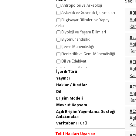
Seçili
Antropoloji ve Arkeoloji
Askerlik ve Güvenlik Çalışmaları
AB
Açı
Bilgisayar Bilimleri ve Yapay
Zeka
Ka
Biyoloji ve Yaşam Bilimleri
Ac
Biyomühendislik
Açı
Çevre Mühendisliği
Ka
Denizcilik ve Gemi Mühendisliği
Dil ve Edebiyat
ACM
Eğitim ve Öğretim
Açı
İçerik Türü
Ka
Elektrik ve Elektronik
Yayıncı
Mühendisliği
Haklar / Kısıtlar
AC
Endüstri Mühendisliği
Dil
Açı
Enerji ve Kaynaklar
Erişim Modeli
Ka
Felsefe ve Din
Mevcut Kapsam
Fizik
AC
Açık Erişim Yayımlama Desteği
Anlaşmaları
Genel/ Disiplinler Arası
Açı
Veritabanı Türü
Gıda Bilimi ve Mühendisliği
Ka
Haberler ve Güncel Olaylar
Telif Hakları Uyarısı:
AC