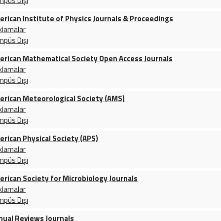
mpüs Dışı
erican Institute of Physics Journals & Proceedings
klamalar
mpüs Dışı
erican Mathematical Society Open Access Journals
klamalar
mpüs Dışı
erican Meteorological Society (AMS)
klamalar
mpüs Dışı
erican Physical Society (APS)
klamalar
mpüs Dışı
erican Society for Microbiology Journals
klamalar
mpüs Dışı
nual Reviews Journals