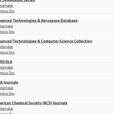
klamalar
mpüs Dışı
vanced Technologies & Aerospace Database
klamalar
mpüs Dışı
vanced Technologies & Computer Science Collection
klamalar
mpüs Dışı
RICOLA
klamalar
mpüs Dışı
AA Journals
klamalar
mpüs Dışı
erican Chemical Society (ACS) Journals
klamalar