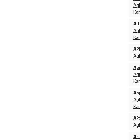
Açı
Ka
AO
Açı
Ka
AP
Açı
Ap
Açı
Ka
Ap
Açı
Ka
AP
Açı
Ar