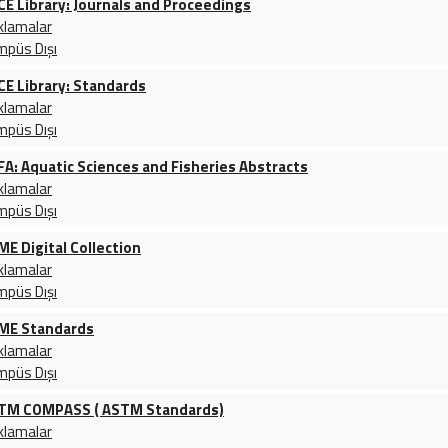
CE Library: Journals and Proceedings
klamalar
mpüs Dışı
CE Library: Standards
klamalar
mpüs Dışı
FA: Aquatic Sciences and Fisheries Abstracts
klamalar
mpüs Dışı
ME Digital Collection
klamalar
mpüs Dışı
ME Standards
klamalar
mpüs Dışı
TM COMPASS ( ASTM Standards)
klamalar