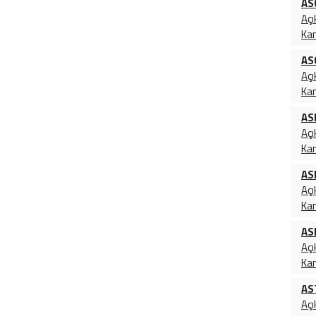
AS
Açı
Ka
AS
Açı
Ka
AS
Açı
Ka
AS
Açı
Ka
AS
Açı
Ka
AS
Açı