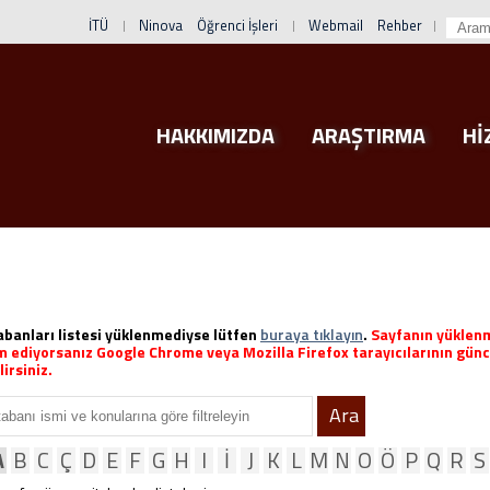
İTÜ
Ninova
Öğrenci İşleri
Webmail
Rehber
HAKKIMIZDA
ARAŞTIRMA
Hİ
abanları listesi yüklenmediyse lütfen
buraya tıklayın
.
Sayfanın yüklen
 ediyorsanız Google Chrome veya Mozilla Firefox tarayıcılarının günce
irsiniz.
Ara
A
B
C
Ç
D
E
F
G
H
I
İ
J
K
L
M
N
O
Ö
P
Q
R
S