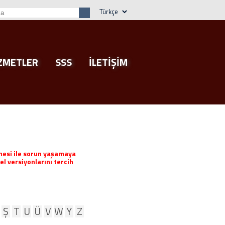
ZMETLER
SSS
İLETİŞİM
mesi ile sorun yaşamaya
l versiyonlarını tercih
Ş
T
U
Ü
V
W
Y
Z