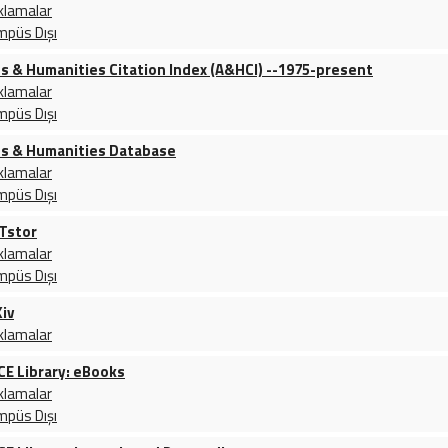
klamalar
mpüs Dışı
ts & Humanities Citation Index (A&HCI) --1975-present
klamalar
mpüs Dışı
ts & Humanities Database
klamalar
mpüs Dışı
Tstor
klamalar
mpüs Dışı
iv
klamalar
CE Library: eBooks
klamalar
mpüs Dışı