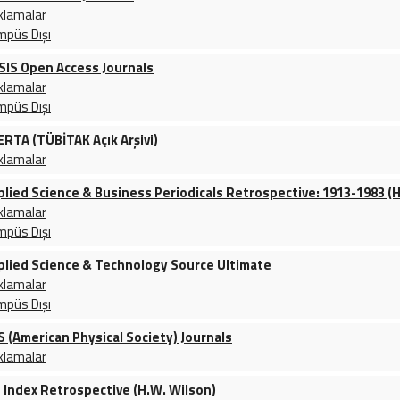
klamalar
mpüs Dışı
SIS Open Access Journals
klamalar
mpüs Dışı
ERTA (TÜBİTAK Açık Arşivi)
klamalar
plied Science & Business Periodicals Retrospective: 1913-1983 (
klamalar
mpüs Dışı
plied Science & Technology Source Ultimate
klamalar
mpüs Dışı
S (American Physical Society) Journals
klamalar
t Index Retrospective (H.W. Wilson)