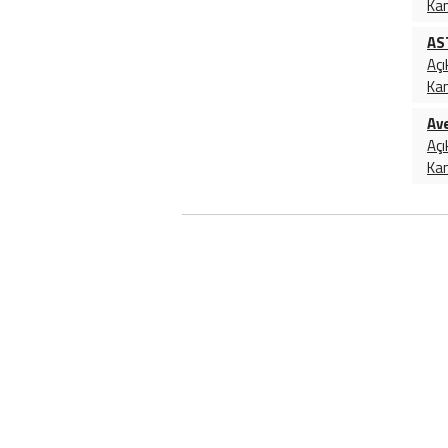
Ka
AST
Açı
Ka
Ave
Açı
Ka