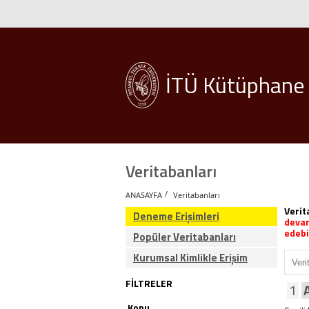
İTÜ Kütüphane
Veritabanları
/
ANASAYFA
Veritabanları
Verit
Deneme Erişimleri
devam
edebil
Popüler Veritabanları
Kurumsal Kimlikle Erişim
FİLTRELER
1
Konu