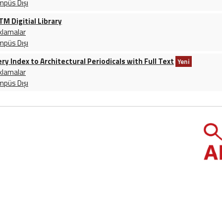
mpüs Dışı
M Digitial Library
klamalar
mpüs Dışı
ry Index to Architectural Periodicals with Full Text
Yeni
klamalar
mpüs Dışı