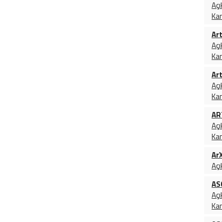
Açı
Ka
Ar
Açı
Ka
Ar
Açı
Ka
AR
Açı
Ka
ArX
Açı
AS
Açı
Ka