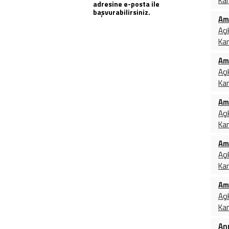
Ka
adresine e-posta ile
Tıp ve Sağlık Bilimleri
başvurabilirsiniz.
Yaşam ve Hobi
Am
Yer ve Uzay Bilimleri
Açı
Ka
Am
Açı
Ka
Am
Açı
Ka
Am
Açı
Ka
Am
Açı
Ka
An