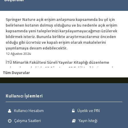
Springer Nature açık erişim anlaşması kapsamında bu yıl için
belirlenen kotanın dolmuş olduğunu ve bu nedenle açık erişim
kapsamında yeni taleplerinizi karşılayamayacağımızı üzülerek
bildirmek isteriz. Bununla birlikte araştırmacılarımız önceden
olduğu gibi ücretsiz ve kapalı erişim olarak makalelerini
yayınlamaya devam edebilecektir.
12 Ağustos 2024
İTÜ Mimarlık Fakültesi Süreli Yayınlar Kitaplığı düzenleme
çalışmaları sebebiyle 12 Ağustos - 13 Eylül tarihleri arasında
Tüm Duyurular
kapalı olacaktır.
08 Ağustos 2024
Müzik İleri Araştırmalar Merkezi (MİAM) Kütüphanesi Ağustos
ayı boyunca kapalı olacaktır.
Kullanıcı İşlemleri
24 Temmuz 2024
Makine Fakültesi Ratip Berker Kütüphanesi 14 Haziran 2024
Kullanıcı Hesabım
Üyelik ve PIN
Cuma günü akşam mesai personelinin şehir dışında olması
sebebiyle kapalı olacaktır. 24 Haziran 2024 tarihinden itibaren
Çalışma Saatleri
Yayın İsteği
yaz dönemi çalışma saatine geçilecektir. Bu sebepten