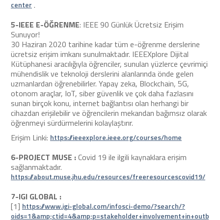
.
center
5-IEEE E-ÖĞRENME
: IEEE 90 Günlük Ücretsiz Erişim
Sunuyor!
30 Haziran 2020 tarihine kadar tüm e-öğrenme derslerine
ücretsiz erişim imkanı sunulmaktadır. IEEEXplore Dijital
Kütüphanesi aracılığıyla öğrenciler, sunulan yüzlerce çevrimiçi
mühendislik ve teknoloji derslerini alanlarında önde gelen
uzmanlardan öğrenebilirler. Yapay zeka, Blockchain, 5G,
otonom araçlar, IoT, siber güvenlik ve çok daha fazlasını
sunan birçok konu, internet bağlantısı olan herhangi bir
cihazdan erişilebilir ve öğrencilerin mekandan bağımsız olarak
öğrenmeyi sürdürmelerini kolaylaştırır.
Erişim Linki:
https://ieeexplore.ieee.org/courses/home
6-PROJECT MUSE :
Covid 19 ile ilgili kaynaklara erişim
sağlanmaktadır.
https://about.muse.jhu.edu/resources/freeresourcescovid19/
7-IGI GLOBAL :
[1]
https://www.igi-global.com/infosci-demo/?search/?
oids=1&amp;ctid=4&amp;p=stakeholder+involvement+in+outbre