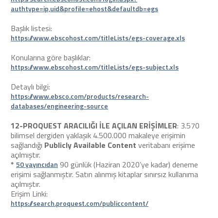
authtype=ip,uid&profile=ehost&defaultdb=egs
Başlık listesi:
https://www.ebscohost.com/titleLists/egs-coverage.xls
Konularına göre başlıklar:
https://www.ebscohost.com/titleLists/egs-subject.xls
Detaylı bilgi:
https://www.ebsco.com/products/research-
databases/engineering-source
12-PROQUEST ARACILIĞI İLE AÇILAN ERİŞİMLER
: 3.570
bilimsel dergiden yaklaşık 4.500.000 makaleye erişimin
sağlandığı
Publicly Available Content
veritabanı erişime
açılmıştır.
*
90 günlük (Haziran 2020’ye kadar) deneme
50 yayıncıdan
erişimi sağlanmıştır. Satın alınmış kitaplar sınırsız kullanıma
açılmıştır.
Erişim Linki:
https://search.proquest.com/publiccontent/