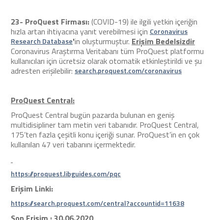
23-
ProQuest
Firması:
(COVID-19) ile ilgili yetkin içeriğin
hızla artan ihtiyacına yanıt verebilmesi için
Coronavirus
'
in oluşturmuştur.
Erişim Bedelsizdir
Research Database
Coronavirus Araştırma Veritabanı tüm ProQuest platformu
kullanıcıları için ücretsiz olarak otomatik etkinleştirildi ve şu
adresten erişilebilir:
search.proquest.com/coronavirus
ProQuest Central
:
ProQuest Central bugün pazarda bulunan en geniş
multidisipliner tam metin veri tabanıdır. ProQuest Central,
175’ten fazla çeşitli konu içeriği sunar. ProQuest’in en çok
kullanılan 47 veri tabanını içermektedir.
https://proquest.libguides.com/pqc
Erişim Linki:
https://search.proquest.com/central?accountid=11638
Son Erişim : 30.06.2020