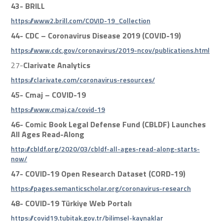
43-
BRILL
https://www2.brill.com/COVID-19_Collection
44-
CDC – Coronavirus Disease 2019 (COVID-19)
https://www.cdc.gov/coronavirus/2019-ncov/publications.html
27-
Clarivate Analytics
https://clarivate.com/coronavirus-resources/
45-
Cmaj – COVID-19
https://www.cmaj.ca/covid-19
46-
Comic Book Legal Defense Fund (CBLDF) Launches
All Ages Read-Along
http://cbldf.org/2020/03/cbldf-all-ages-read-along-starts-
now/
47-
COVID-19 Open Research Dataset (CORD-19)
https://pages.semanticscholar.org/coronavirus-research
48-
COVID-19 Türkiye Web Portalı
https://covid19.tubitak.gov.tr/bilimsel-kaynaklar