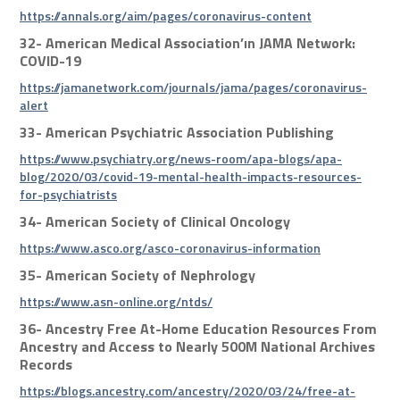
https://annals.org/aim/pages/coronavirus-content
32-
American Medical Association’ın JAMA Network:
COVID-19
https://jamanetwork.com/journals/jama/pages/coronavirus-
alert
33-
American Psychiatric Association Publishing
https://www.psychiatry.org/news-room/apa-blogs/apa-
blog/2020/03/covid-19-mental-health-impacts-resources-
for-psychiatrists
34-
American Society of Clinical Oncology
https://www.asco.org/asco-coronavirus-information
35-
American Society of Nephrology
https://www.asn-online.org/ntds/
36-
Ancestry Free At-Home Education Resources From
Ancestry and Access to Nearly 500M National Archives
Records
https://blogs.ancestry.com/ancestry/2020/03/24/free-at-