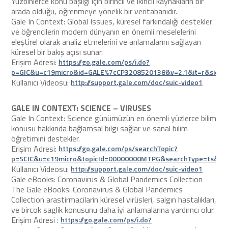
Yüzbinlerce konu başlığı için birincil ve ikincil kaynakların bir
arada olduğu, öğrenmeye yönelik bir veritabanıdır.
Gale In Context: Global Issues, küresel farkındalığı destekler
ve öğrencilerin modern dünyanın en önemli meselelerini
eleştirel olarak analiz etmelerini ve anlamalarını sağlayan
küresel bir bakış açısı sunar.
Erişim Adresi:
https://go.gale.com/ps/i.do?
p=GIC&u=c19micro&id=GALE%7cCP3208520138&v=2.1&it=r&sid=
Kullanıcı Videosu:
http://support.gale.com/doc/suic-video1
GALE IN CONTEXT: SCIENCE – VIRUSES
Gale In Context: Science günümüzün en önemli yüzlerce bilim
konusu hakkında bağlamsal bilgi sağlar ve sanal bilim
öğretimini destekler.
Erişim Adresi:
https://go.gale.com/ps/searchTopic?
p=SCIC&u=c19micro&topicId=00000000MTPG&searchType=ts&si
Kullanıcı Videosu:
http://support.gale.com/doc/suic-video1
Gale eBooks: Coronavirus & Global Pandemics Collection
The Gale eBooks: Coronavirus & Global Pandemics
Collection arastirmacilarin küresel virüsleri, salgın hastalıkları,
ve bircok saglik konusunu daha iyi anlamalarına yardımcı olur.
Erişim Adresi :
https://go.gale.com/ps/i.do?