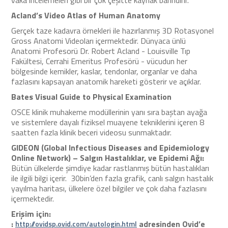
Acland’s Video Atlas of Human Anatomy
Gerçek taze kadavra örnekleri ile hazırlanmış 3D Rotasyonel
Gross Anatomi Videoları içermektedir. Dünyaca ünlü
Anatomi Profesorü Dr. Robert Acland - Louisville Tıp
Fakültesi, Cerrahi Emeritus Profesörü - vücudun her
bölgesinde kemikler, kaslar, tendonlar, organlar ve daha
fazlasını kapsayan anatomik hareketi gösterir ve açıklar.
Bates Visual Guide to Physical Examination
OSCE klinik muhakeme modüllerinin yanı sıra baştan ayağa
ve sistemlere dayalı fiziksel muayene tekniklerini içeren 8
saatten fazla klinik beceri videosu sunmaktadır.
GIDEON (Global Infectious Diseases and Epidemiology
Online Network) – Salgın Hastalıklar, ve Epidemi Ağı
:
Bütün ülkelerde şimdiye kadar rastlanmış bütün hastalıkları
ile ilgili bilgi içerir. 30bin’den fazla grafik, canlı salgın hastalık
yayılma haritası, ülkelere özel bilgiler ve çok daha fazlasını
içermektedir.
Erişim için:
:
adresinden Ovid’e
http://ovidsp.ovid.com/autologin.html