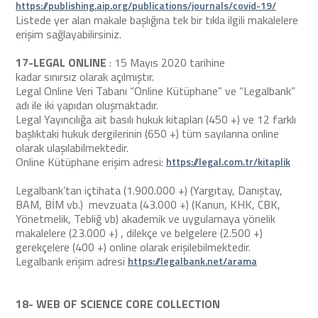
https://publishing.aip.org/publications/journals/covid-19/
Listede yer alan makale başlığına tek bir tıkla ilgili makalelere
erişim sağlayabilirsiniz.
17-LEGAL ONLINE
: 15 Mayıs 2020 tarihine
kadar sınırsız olarak açılmıştır.
Legal Online Veri Tabanı “Online Kütüphane” ve “Legalbank”
adı ile iki yapıdan oluşmaktadır.
Legal Yayıncılığa ait basılı hukuk kitapları (450 +) ve 12 farklı
başlıktaki hukuk dergilerinin (650 +) tüm sayılarına online
olarak ulaşılabilmektedir.
Online Kütüphane erişim adresi:
https://legal.com.tr/kitaplik
Legalbank’tan içtihata (1.900.000 +) (Yargıtay, Danıştay,
BAM, BİM vb.) mevzuata (43.000 +) (Kanun, KHK, CBK,
Yönetmelik, Tebliğ vb) akademik ve uygulamaya yönelik
makalelere (23.000 +) , dilekçe ve belgelere (2.500 +)
gerekçelere (400 +) online olarak erişilebilmektedir.
Legalbank erişim adresi
https://legalbank.net/arama
18-
WEB OF SCIENCE CORE COLLECTION