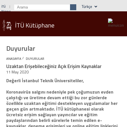
İTÜ
Ninova
Öğrenci İşleri
Webmail
Rehber
İTÜ Kütüphane
Duyurular
/
ANASAYFA
DUYURULAR
Uzaktan Erişebileceğiniz Açık Erişim Kaynaklar
11 May 2020
Değerli İstanbul Teknik Üniversiteliler,
Koronavirüs salgını nedeniyle pek çoğumuzun evden
çalıştığı ve üretime devam ettiği bu zor günlerde
özellikle uzaktan eğitimi destekleyen uygulamalar her
geçen gün artmaktadır. İTÜ kütüphanesi olarak
ücretsiz erişim sağlayan yayıncılar ve eğitim
paydaşlarından belirli sürelerle temin edilen e-
kaynaklar, deneme erişimleri ve online eğitim linklerini