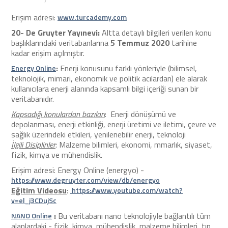
Erişim adresi:
www.turcademy.com
20-
De Gruyter
Yayınevi:
Altta detaylı bilgileri verilen konu
başlıklarındaki veritabanlarına
5 Temmuz 2020
tarihine
kadar erişim açılmıştır.
:
Enerji konusunu farklı yönleriyle (bilimsel,
Energy Online
teknolojik, mimari, ekonomik ve politik acılardan) ele alarak
kullanıcılara enerji alanında kapsamlı bilgi içeriği sunan bir
veritabanıdır.
Kapsadığı konulardan bazıları
: Enerji dönüşümü ve
depolanması, enerji etkinliği, enerji üretimi ve iletimi, çevre ve
sağlık üzerindeki etkileri, yenilenebilir enerji, teknoloji
İlgili Disiplinler
: Malzeme bilimleri, ekonomi, mmarlık, siyaset,
fizik, kimya ve mühendislik.
Erişim adresi: Energy Online (energyo) -
https://www.degruyter.com/view/db/energyo
Eğitim Videosu
:
https://www.youtube.com/watch?
v=el_j3CDujSc
:
Bu veritabanı nano teknolojiyle bağlantılı tüm
NANO Online
alanlardaki - fizik, kimya, mühendislik, malzeme bilimleri, tıp