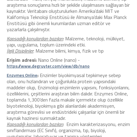
araştırma sonuçlarına hızlı bir şekilde ulaşılmasını sağlayan bir
kaynaktır. Veritabanı oluşturulurken Amerika’daki MIT ve
Kaliforniya Teknoloji Enstitüsü ile Almanya’daki Max Planck
Enstitüsü gibi önemli kurumlardan uzman editör ve
yazarlarla çalışılmıştır.
Kapsadığı konulardan bazıları
: Malzeme, teknoloji, mülkiyet,
yapı, uygulama, toplum üzerindeki etki.
İlgili Disiplinler
: Malzeme bilimi, kimya, fizik ve tıp
Erişim adresi:
Nano Online (nano) -
https://www.degruyter.com/view/db/nano
:
Enzimler biyokimyasal tepkimeye sebep
Enzymes Online
olan, onu hızlandıran ve çoğunlukla protein yapısındaki
maddeler olup, Enzimoloji enzimlerin yapısını, fonksiyonlarını,
özelliklerini, çeşitlerini araştıran bilim dalıdır. Enzymes Online,
toplamda 1,300’den fazla makale içermekte olup özellikle
biyoteknoloji, biyokimya gibi alanlardaki akademisyen,
araştırma görevlisi ve endüstrideki çalışanlar için önemli bir
kaynak hazinesi sunmaktadır.
Kapsadığı konulardan bazıları
: Enzim karakterizasyonu, enzim
sınıflandırması (EC Sınıfı), organizma, tıp, biyoloji,
uygulamalar, laboratuvar ve taşıma yöntemleri