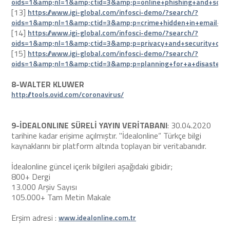
oids=1&amp;nl=1&amp;ctid=3&amp;p=online+phishing+and+solu
[13]
https://www.igi-global.com/infosci-demo/?search/?
oids=1&amp;nl=1&amp;ctid=3&amp;p=crime+hidden+in+email+
[14]
https://www.igi-global.com/infosci-demo/?search/?
oids=1&amp;nl=1&amp;ctid=3&amp;p=privacy+and+security+chal
[15]
https://www.igi-global.com/infosci-demo/?search/?
oids=1&amp;nl=1&amp;ctid=3&amp;p=planning+for+a+disaster
8-WALTER KLUWER
http://tools.ovid.com/coronavirus/
9-İDEALONLINE SÜRELİ YAYIN VERİTABANI
: 30.04.2020
tarihine kadar erişime açılmıştır. "İdealonline” Türkçe bilgi
kaynaklarını bir platform altında toplayan bir veritabanıdır.
İdealonline güncel içerik bilgileri aşağıdaki gibidir;
800+ Dergi
13.000 Arşiv Sayısı
105.000+ Tam Metin Makale
Erşim adresi :
www.idealonline.com.tr