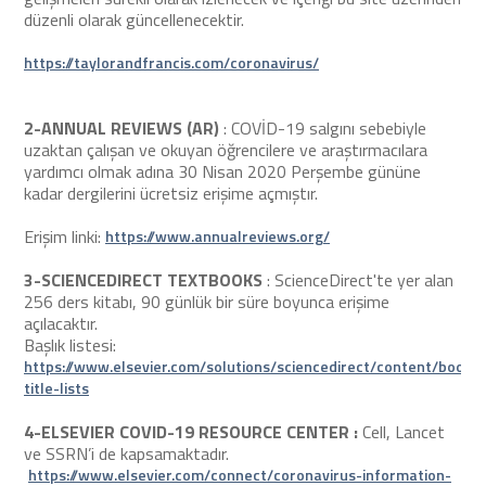
düzenli olarak güncellenecektir.
https://taylorandfrancis.com/coronavirus/
2-ANNUAL REVIEWS (AR)
: COVİD-19 salgını sebebiyle
uzaktan çalışan ve okuyan öğrencilere ve araştırmacılara
yardımcı olmak adına 30 Nisan 2020 Perşembe gününe
kadar dergilerini ücretsiz erişime açmıştır.
Erişim linki:
https://www.annualreviews.org/
3-SCIENCEDIRECT TEXTBOOKS
: ScienceDirect'te yer alan
256 ders kitabı, 90 günlük bir süre boyunca erişime
açılacaktır.
Başlık listesi:
https://www.elsevier.com/solutions/sciencedirect/content/book-
title-lists
4-ELSEVIER COVID-19 RESOURCE CENTER :
Cell, Lancet
ve SSRN’i de kapsamaktadır.
https://www.elsevier.com/connect/coronavirus-information-