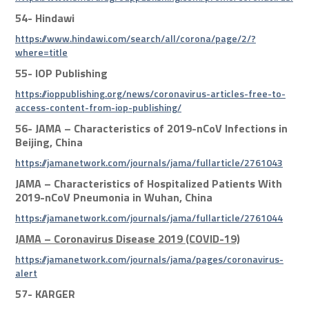
54-
Hindawi
https://www.hindawi.com/search/all/corona/page/2/?
where=title
55-
IOP Publishing
https://ioppublishing.org/news/coronavirus-articles-free-to-
access-content-from-iop-publishing/
56-
JAMA – Characteristics of 2019-nCoV Infections in
Beijing, China
https://jamanetwork.com/journals/jama/fullarticle/2761043
JAMA – Characteristics of Hospitalized Patients With
2019-nCoV Pneumonia in Wuhan, China
https://jamanetwork.com/journals/jama/fullarticle/2761044
J
AMA – Coronavirus Disease 2019 (COVID-19)
https://jamanetwork.com/journals/jama/pages/coronavirus-
alert
57-
KARGER