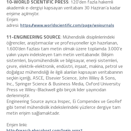
10-WORLD SCIENTIFIC PRESS
: 120'den fazla hakemli
akademik e-dergiyi kapsayan veritabanı 30 Haziran’a kadar
erişime açılmıştır.
Erişim
adresi:
https://www.worldscientific.com/page/wsjournals
11-ENGINEERING SOURCE
: Mühendislik disiplinlerindeki
öğrenciler, araştırmacılar ve profesyoneller için hazırlanan,
1.600’den fazlası tam metin olmak üzere toplamda 3.000’e
yakın yayını indeksleyen tam metin veritabanıdır. Bilişim
sistemleri, biyomühendislik ve bilgisayar, enerji sistemleri,
çevre, elektrik-elektronik, endüstri, inşaat, makina, petrol ve
doğalgaz mühendisliği ile ilgili alanları kapsayan veritabanının
seçkin içeriği, ASCE, Elsevier Science, John Wiley & Sons,
Inc., Springer Science & Business Media, Oxford University
Press ve Wiley-Blackwell gibi birçok lider yayıncıdan
derlenmiştir.
Engineering Source ayrıca Inspec, Ei Compendex ve GeoRef
gibi temel mühendislik indekslerindeki yüzlerce dergiye tam
metin erişim sağlamaktadır.
Erişim linki:
http://search.ebscohost.com/login.aspx?