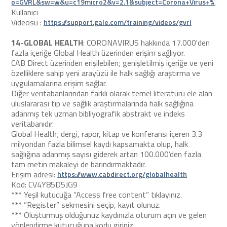
p=GVRL&sw=w&u=c19micro2&v=2.1&subject=Corona+Virus+%26+G
Kullanıcı
Videosu :
https://support.gale.com/training/videos/gvrl
14-GLOBAL HEALTH
: CORONAVIRUS hakkında 17.000'den
fazla içeriğe Global Health üzerinden erişim sağlıyor.
CAB Direct üzerinden erişilebilen; genişletilmiş içeriğe ve yeni
özelliklere sahip yeni arayüzü ile halk sağlığı araştırma ve
uygulamalarına erişim sağlar.
Diğer veritabanlarından farklı olarak temel literatürü ele alan
uluslararası tıp ve sağlık araştırmalarında halk sağlığına
adanmış tek uzman bibliyografik abstrakt ve indeks
veritabanıdır.
Global Health; dergi, rapor, kitap ve konferansı içeren 3.3
milyondan fazla bilimsel kaydı kapsamakta olup, halk
sağlığına adanmış sayısı giderek artan 100.000’den fazla
tam metin makaleyi de barındırmaktadır.
Erişim adresi:
https://www.cabdirect.org/globalhealth
Kod: CV4Y85D5JG9
*** Yeşil kutucuğa “Access free content” tıklayınız.
*** ”Register” sekmesini seçip, kayıt olunuz.
*** Oluşturmuş olduğunuz kaydınızla oturum açın ve gelen
yönlendirme kutucuğuna kodu giriniz.