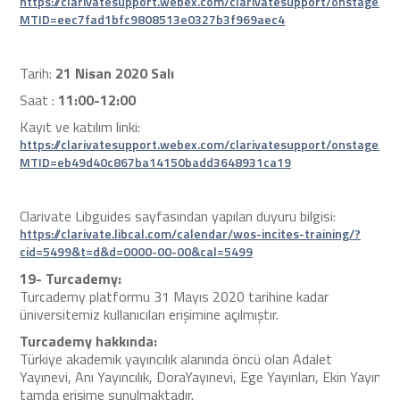
https://clarivatesupport.webex.com/clarivatesupport/onstage/g.
MTID=eec7fad1bfc9808513e0327b3f969aec4
Tarih:
21 Nisan 2020 Salı
Saat :
11:00-12:00
Kayıt ve katılım linki:
https://clarivatesupport.webex.com/clarivatesupport/onstage/g.
MTID=eb49d40c867ba14150badd3648931ca19
Clarivate Libguides sayfasından yapılan duyuru bilgisi:
https://clarivate.libcal.com/calendar/wos-incites-training/?
cid=5499&t=d&d=0000-00-00&cal=5499
19-
Turcademy
:
Turcademy platformu 31 Mayıs 2020 tarihine kadar
üniversitemiz kullanıcıları erişimine açılmıştır.
Turcademy hakkında:
Türkiye akademik yayıncılık alanında öncü olan Adalet
Yayınevi, Anı Yayıncılık, DoraYayınevi, Ege Yayınları, Ekin Yayınevi
tamda erişime sunulmaktadır.