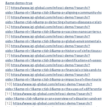
&amp;demo=true
[2]
https://www.igi-global.com/infosci-demo/?search/?
oids=1&amp;nl=1&amp;ctid=3&amp;p=aligning+community+hosp
[3]
https://www.igi-global.com/infosci-demo/?search/?
oids=1&amp;ctid=4&amp;p=detecting+human+diseases+relatedn
[4]
https://www.igi-global.com/infosci-demo/?search/?
oids=1&amp;nl=1&amp;ctid=3&amp;p=vaccine+nanocarriers:+t
[5]
https://www.igi-global.com/infosci-demo/?search/?
oids=1&amp;nl=1&amp;ctid=3&amp;p=global+environmental+cha
[6]
https://www.igi-global.com/infosci-demo/?search/?
oids=1&amp;nl=1&amp;ctid=3&amp;p=history+of+infectious+di
[7]
https://www.igi-global.com/infosci-demo/?search/?
oids=1&amp;nl=1&amp;ctid=3&amp;p=identification+of+associa
[8]
https://www.igi-global.com/infosci-demo/?search/?
oids=1&amp;nl=1&amp;ctid=3&amp;p=financial+crisis+and+tou
[9]
https://www.igi-global.com/infosci-demo/?search/?
oids=1&amp;nl=1&amp;ctid=3&amp;p=impacts+of+the+tourist+act
[10]
https://www.igi-global.com/infosci-demo/?search/?
oids=1&amp;nl=1&amp;ctid=3&amp;p=the+use+of+differential+p
[11]
https://www.igi-global.com/infosci-demo/?search/?
oids=1&amp;ctid=4&amp;p=an+overview+of+disaster+and+em
[12]
https://www.igi-global.com/infosci-demo/?search/?