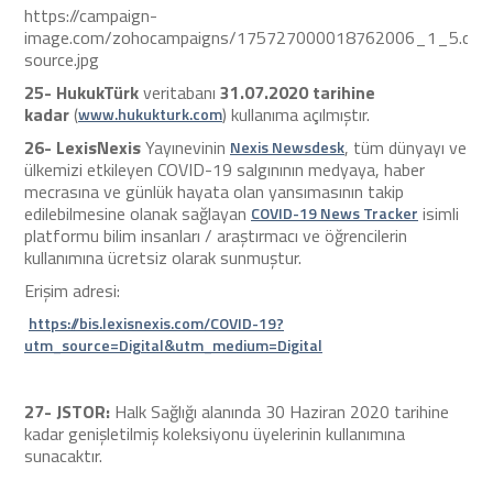
https://campaign-
image.com/zohocampaigns/175727000018762006_1_5.cove
source.jpg
25-
HukukTürk
veritabanı
31.07.2020 tarihine
kadar
(
) kullanıma açılmıştır.
www.hukukturk.com
26-
LexisNexis
Yayınevinin
, tüm dünyayı ve
Nexis Newsdesk
ülkemizi etkileyen COVID-19 salgınının medyaya, haber
mecrasına ve günlük hayata olan yansımasının takip
edilebilmesine olanak sağlayan
isimli
COVID-19 News Tracker
platformu bilim insanları / araştırmacı ve öğrencilerin
kullanımına ücretsiz olarak sunmuştur.
Erişim adresi:
https://bis.lexisnexis.com/COVID-19?
utm_source=Digital&utm_medium=Digital
27-
JSTOR
:
Halk Sağlığı alanında 30 Haziran 2020 tarihine
kadar genişletilmiş koleksiyonu üyelerinin kullanımına
sunacaktır.