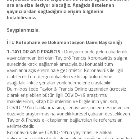
ara ara size iletiyor olacağız. Aşağıda listelenen
yayıncılardan sağladığımız erişim bilgilerini
bulabilirsiniz.
Saygılarımızla,
İTÜ Kütüphane ve Dokümantasyon Daire Başkanlığı
1-TAYLOR AND FRANCIS :
Dünyanın önde gelen akademik
yayıncılarından biri olan Taylor&Francis Koronavirüs salgını
sürecinde katkı sağlamak amacıyla bu konudaki tüm
yayınlarını açık erişim hale getirmiştir. Koronavirüs ile ilgili
olabilecek tüm dergi makaleleri ve kitap bölümlerine
aşağıdaki linkte yer alan yönlendirmelerle ulaşılabilir:
Bu mikrositede Taylor & Francis Online üzerinden ücretsiz
olarak erişilebilen bütün ilgili COVID-19 araştırma
makalelerinin, kitap bölümlerinin ve bilgilerinin yanı sıra,
COVID-19’un tanılanmasına, tedavisine, önlenmesine ve ileri
düzeyde araştırılmasına yönelik küresel çabaları destekleyen
Taylor & Francis e-kitaplarının bağlantıları ile referansları
verilmektedir.
Koronavirüs ile ve COVID-19’un yayılması ile alakalı
gelişmeleri sürekli olarak izlenecek ve içeriği bu site üzerinden