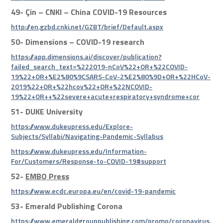
49-
Çin – CNKI – China COVID-19 Resources
http://en.gzbd.cnki.net/GZBT/brief/Default.aspx
50-
Dimensions – COVID-19 research
https://app.dimensions.ai/discover/publication?
failed_search_text=%222019-nCoV%22+OR+%22COVID-
19%22+OR+%E2%80%9CSARS-CoV-2%E2%80%9D+OR+%22HCoV-
2019%22+OR+%22hcov%22+OR+%22NCOVID-
19%22+OR++%22severe+acute+respiratory+syndrome+cor
51-
DUKE University
https://www.dukeupress.edu/Explore-
Subjects/Syllabi/Navigating-Pandemic-Syllabus
https://www.dukeupress.edu/Information-
For/Customers/Response-to-COVID-19#support
52-
EMBO Press
https://www.ecdc.europa.eu/en/covid-19-pandemic
53-
Emerald Publishing Corona
https://www.emeraldgrouppublishing.com/promo/coronavirus.ht