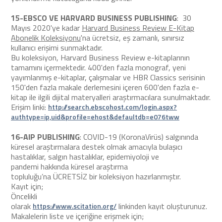
15-EBSCO VE HARVARD BUSINESS PUBLISHING
: 30
Mayıs 2020'ye kadar
Harvard Business Review E-Kitap
Abonelik Koleksiyonu
'na ücretsiz, eş zamanlı, sınırsız
kullanıcı erişimi sunmaktadır.
Bu koleksiyon, Harvard Business Review e-kitaplarının
tamamını içermektedir. 400'den fazla monograf, yeni
yayımlanmış e-kitaplar, çalışmalar ve HBR Classics serisinin
150'den fazla makale derlemesini içeren 600'den fazla e-
kitap ile ilgili dijital materyalleri araştırmacılara sunulmaktadır.
Erişim linki:
http://search.ebscohost.com/login.aspx?
authtype=ip,uid&profile=ehost&defaultdb=e076tww
16-AIP PUBLISHING
: COVID-19 (KoronaVirüs) salgınında
küresel araştırmalara destek olmak amacıyla bulaşıcı
hastalıklar, salgın hastalıklar, epidemiyoloji ve
pandemi hakkında küresel araştırma
topluluğu’na ÜCRETSİZ bir koleksiyon hazırlanmıştır.
Kayıt için;
Öncelikli
olarak
linkinden kayıt oluşturunuz.
https://www.scitation.org/
Makalelerin liste ve içeriğine erişmek için;