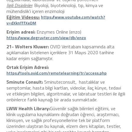
İlgili Disiplinler
: Biyoloji, biyoteknoloji, tıp, kimya ve
mühendislik'i içeren enzimoloji
Eğitim Videosu
:
https://www.youtube.com/watch?
v=dXknfffXeDM
Erişim adresi:
Enzymes Online (enzo)
https://www.degruyter.com/view/db/enzo
21-
Wolters Kluwer:
OVID Veritabanı kapsamında alta
açıklamaları listelenen içeriklere 31 Mayıs 2020 tarihine
kadar erişim sağlamıştır.
Ortak Erişim Adresi:
https://tools.ovid.com/remotelearning/tr/access.php
5minute Consult:
5minuteconsult, hastalıklar ve
semptomlar, hasta bilgi kartları, videolar, ilaç künye, tedavi
ve etkileşim bilgileri, algoritmalar, ve labratuar testleri ile ilgili
onbinlerce farklı kaynağı bir arada sunmaktadır.
LWW Health Library:
Güvenilir sağlık bilimleri eğitimi, ve
klinik uygulama kaynaklarını doğrudan öğrenci, araştırmacı,
klinisyen, ve sağlık profesyonellerine tek bir platform
üzerinden ulaştıran bu kaynak, elzem ders kitapları, testler,
vaka incelemeleri gibi bir çok çeşitte kaynak barındırır.