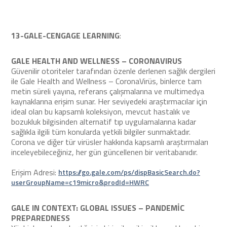
13-GALE-CENGAGE LEARNING
:
GALE HEALTH AND WELLNESS – CORONAVIRUS
Güvenilir otoriteler tarafından özenle derlenen sağlık dergileri
ile Gale Health and Wellness – CoronaVirüs, binlerce tam
metin süreli yayına, referans çalışmalarına ve multimedya
kaynaklarına erişim sunar. Her seviyedeki araştırmacılar için
ideal olan bu kapsamlı koleksiyon, mevcut hastalık ve
bozukluk bilgisinden alternatif tıp uygulamalarına kadar
sağlıkla ilgili tüm konularda yetkili bilgiler sunmaktadır.
Corona ve diğer tür virüsler hakkında kapsamlı araştırmaları
inceleyebileceğiniz, her gün güncellenen bir veritabanıdır.
Erişim Adresi:
https://go.gale.com/ps/dispBasicSearch.do?
userGroupName=c19micro&prodId=HWRC
GALE IN CONTEXT: GLOBAL ISSUES – PANDEMİC
PREPAREDNESS