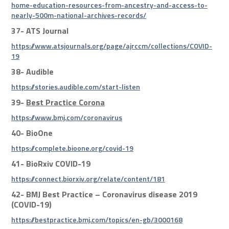
home-education-resources-from-ancestry-and-access-to-
nearly-500m-national-archives-records/
37-
ATS Journal
https://www.atsjournals.org/page/ajrccm/collections/COVID-
19
38-
Audible
https://stories.audible.com/start-listen
39-
Best Practice Corona
https://www.bmj.com/coronavirus
40-
BioOne
https://complete.bioone.org/covid-19
41-
BioRxiv COVID-19
https://connect.biorxiv.org/relate/content/181
42-
BMJ Best Practice – Coronavirus disease 2019
(COVID-19)
https://bestpractice.bmj.com/topics/en-gb/3000168