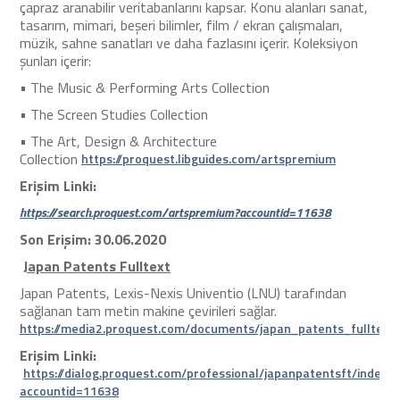
çapraz aranabilir veritabanlarını kapsar. Konu alanları sanat,
tasarım, mimari, beşeri bilimler, film / ekran çalışmaları,
müzik, sahne sanatları ve daha fazlasını içerir. Koleksiyon
şunları içerir:
• The Music & Performing Arts Collection
• The Screen Studies Collection
• The Art, Design & Architecture
Collection
https://proquest.libguides.com/artspremium
Erişim Linki:
https://search.proquest.com/artspremium?accountid=11638
Son Erişim: 30.06.2020
Japan Patents Fulltext
Japan Patents, Lexis-Nexis Univentio (LNU) tarafından
sağlanan tam metin makine çevirileri sağlar.
https://media2.proquest.com/documents/japan_patents_fulltext
Erişim
Linki:
https://dialog.proquest.com/professional/japanpatentsft/index?
accountid=11638