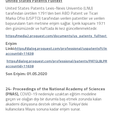
United States Patents Fulltext
United States Patents Lexis-Nexis Univentio (LNU)
tarafından üretilen 1791'den beri ABD Patent ve Ticari
Marka Ofisi (USPTO) tarafından verilen patentler ve verilen
başvuruların tam metnine erişim sağlar. İçerik kapsamı 1971
den günümüzedir ve haftada iki kez güncellenmektedir.
https://media2.proquest.com/documents/us_patents_fulltext_pr
Erişim
Linki:
https://dialog.proquest.com/professional/uspatentsft/index
accountid=11638
https://dialog.proquest.com/professional/patents/PATGLBLPRO?
accountid=11638
Son Erişim: 01.05.2020
24-
Proceedings of the National Academy of Sciences
(PNAS),
COVID-19 nedeniyle uzaktan eğitim modeline
geçen ve olağan dışı bir durumla baş etmek zorunda kalan
akademi dünyasına destek olmak için Türkiye'deki
kullanıcılara Mayıs sonuna kadar erişim sunar.