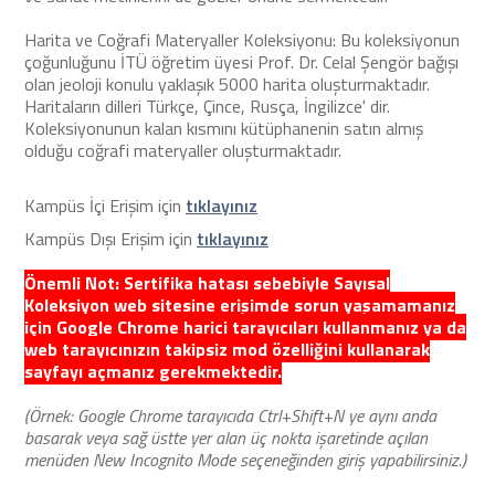
Harita ve Coğrafi Materyaller Koleksiyonu: Bu koleksiyonun
çoğunluğunu İTÜ öğretim üyesi Prof. Dr. Celal Şengör bağışı
olan jeoloji konulu yaklaşık 5000 harita oluşturmaktadır.
Haritaların dilleri Türkçe, Çince, Rusça, İngilizce' dir.
Koleksiyonunun kalan kısmını kütüphanenin satın almış
olduğu coğrafi materyaller oluşturmaktadır.
Kampüs İçi Erişim için
tıklayınız
Kampüs Dışı Erişim için
tıklayınız
Önemli Not: Sertifika hatası sebebiyle Sayısal
Koleksiyon web sitesine erişimde sorun yaşamamanız
için Google Chrome harici tarayıcıları kullanmanız ya da
web tarayıcınızın takipsiz mod özelliğini kullanarak
sayfayı açmanız gerekmektedir.
(Örnek: Google Chrome tarayıcıda Ctrl+Shift+N ye aynı anda
basarak veya sağ üstte yer alan üç nokta işaretinde açılan
menüden New Incognito Mode seçeneğinden giriş yapabilirsiniz.)