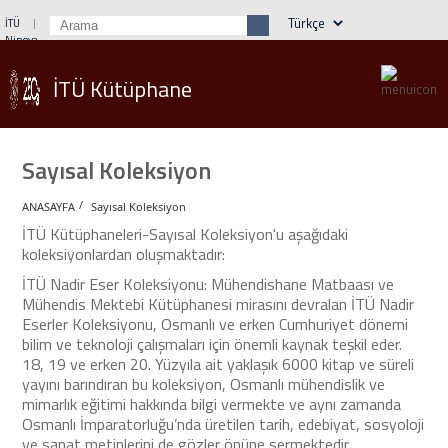
İTÜ
Ninova
Öğrenci İşleri
Webmail
Rehber
İTÜ Kütüphane
Sayısal Koleksiyon
/
ANASAYFA
Sayısal Koleksiyon
İTÜ Kütüphaneleri-Sayısal Koleksiyon'u aşağıdaki
koleksiyonlardan oluşmaktadır:
İTÜ Nadir Eser Koleksiyonu: Mühendishane Matbaası ve
Mühendis Mektebi Kütüphanesi mirasını devralan İTÜ Nadir
Eserler Koleksiyonu, Osmanlı ve erken Cumhuriyet dönemi
bilim ve teknoloji çalışmaları için önemli kaynak teşkil eder.
18, 19 ve erken 20. Yüzyıla ait yaklaşık 6000 kitap ve süreli
yayını barındıran bu koleksiyon, Osmanlı mühendislik ve
mimarlık eğitimi hakkında bilgi vermekte ve aynı zamanda
Osmanlı İmparatorluğu’nda üretilen tarih, edebiyat, sosyoloji
ve sanat metinlerini de gözler önüne sermektedir.