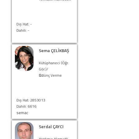
Dış Hat: -
Dahili: -
Sema ÇELİKBAŞ
Kütüphaneci (Öğr.
Gör.)/
ILL
Ödünç Verme
Dış Hat: 2853013
Dahili: 6616
semac
Serdal ÇAYCI
Yardımcı Hizmetli