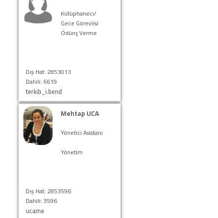
Kütüphaneci/
Gece Görevlisi
Ödünç Verme
Dış Hat: 2853013
Dahili: 6619
terkib_i.bend
Mehtap UCA
Yönetici Asistanı
Yönetim
Dış Hat: 2853596
Dahili: 3596
ucame