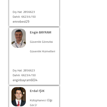
Dış Hat: 2856623
Dahili: 6623/4150
emrebest29
Engin BAYRAM
Güvenlik Görevlisi
Güvenlik Hizmetleri
Dış Hat: 2856623
Dahili: 6623/4150
enginbayram6034
Erdal IŞIK
Kütüphaneci (Öğr.
Gör.)/