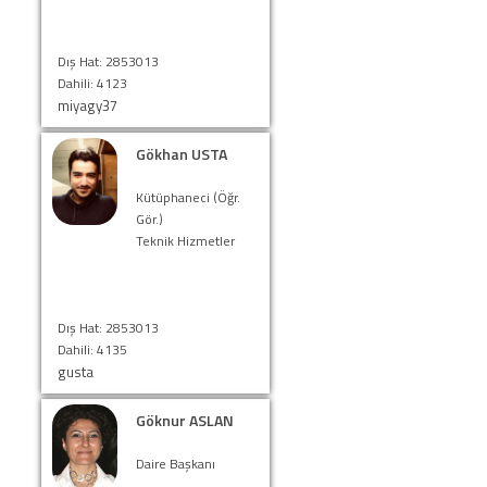
Dış Hat: 2853013
Dahili: 4123
miyagy37
Gökhan USTA
Kütüphaneci (Öğr.
Gör.)
Teknik Hizmetler
Dış Hat: 2853013
Dahili: 4135
gusta
Göknur ASLAN
Daire Başkanı