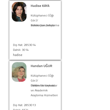
Hadise KAYA
Kütüphaneci (Öğr.
Gör.)/
Bölüm Sorumlusu
Koleksiyon Geliştirme
Dış Hat: 2853014
Dahili: 3014
hadise
Handan UĞUR
Kütüphaneci (Öğr.
Gör.)/
Bölüm Sorumlusu
Elektronik Kaynaklar
ve Akademik
Araştırma Hizmetleri
Dış Hat: 2853013
Dahili: 6624