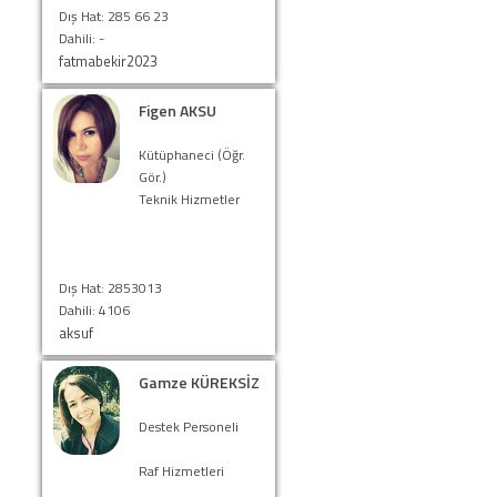
Dış Hat: 285 66 23
Dahili: -
fatmabekir2023
Figen AKSU
Kütüphaneci (Öğr.
Gör.)
Teknik Hizmetler
Dış Hat: 2853013
Dahili: 4106
aksuf
Gamze KÜREKSİZ
Destek Personeli
Raf Hizmetleri