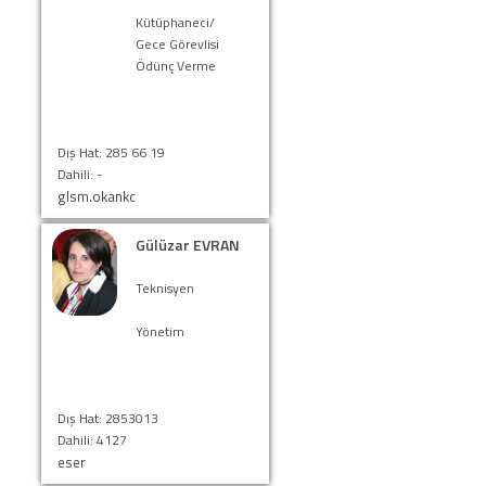
Kütüphaneci/
Gece Görevlisi
Ödünç Verme
Dış Hat: 285 66 19
Dahili: -
glsm.okankc
Gülüzar EVRAN
Teknisyen
Yönetim
Dış Hat: 2853013
Dahili: 4127
eser