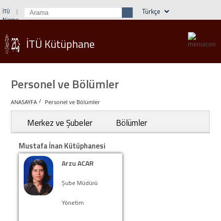
İTÜ
Ninova
Öğrenci İşleri
Webmail
Rehber
İTÜ Kütüphane
Personel ve Bölümler
/
ANASAYFA
Personel ve Bölümler
Merkez ve Şubeler
Bölümler
Mustafa İnan Kütüphanesi
Arzu ACAR
Şube Müdürü
Yönetim