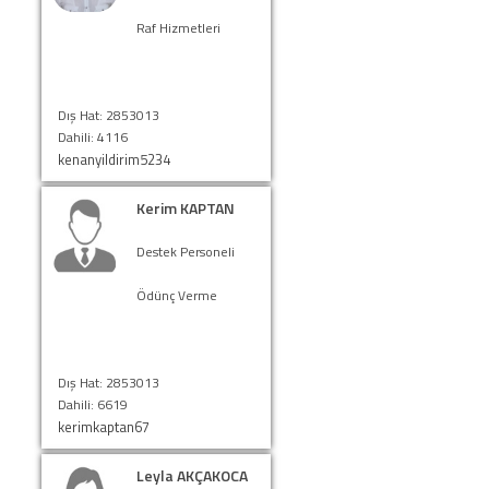
Raf Hizmetleri
Dış Hat: 2853013
Dahili: 4116
kenanyildirim5234
Kerim KAPTAN
Destek Personeli
Ödünç Verme
Dış Hat: 2853013
Dahili: 6619
kerimkaptan67
Leyla AKÇAKOCA