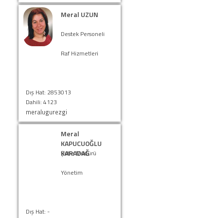
Meral UZUN
Destek Personeli
Raf Hizmetleri
Dış Hat: 2853013
Dahili: 4123
meralugurezgi
Meral
KAPUCUOĞLU
KARADAĞ
Şube Müdürü
Yönetim
Dış Hat: -