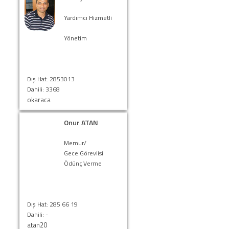
Yardımcı Hizmetli
Yönetim
Dış Hat: 2853013
Dahili: 3368
okaraca
Onur ATAN
Memur/
Gece Görevlisi
Ödünç Verme
Dış Hat: 285 66 19
Dahili: -
atan20