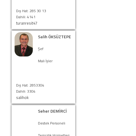
Dış Hat: 285 30 13
Dahili: 4141
turanresit47
Salih ÖKSÜZTEPE
Şef
Mali İşler
Dış Hat: 2853304
Dahili: 3304
salihok
Seher DEMİRCİ
Destek Personeli
Temizlik Hizmetleri