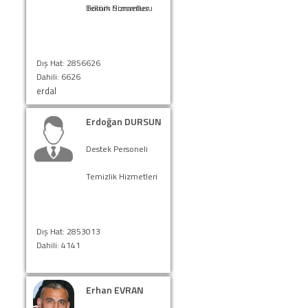
Bölüm Sorumlusu
Teknik Hizmetler
Dış Hat: 2856626
Dahili: 6626
erdal
Erdoğan DURSUN
Destek Personeli
Temizlik Hizmetleri
Dış Hat: 2853013
Dahili: 4141
Erhan EVRAN