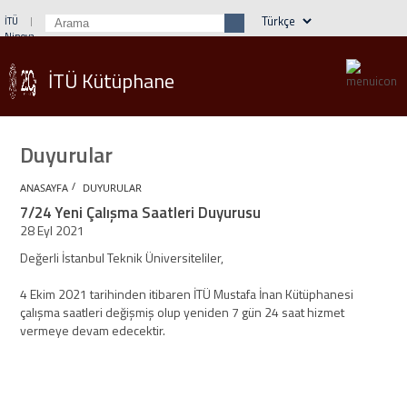
İTÜ
Ninova
Öğrenci İşleri
Webmail
Rehber
İTÜ Kütüphane
Duyurular
/
ANASAYFA
DUYURULAR
7/24 Yeni Çalışma Saatleri Duyurusu
28 Eyl 2021
Değerli İstanbul Teknik Üniversiteliler,
4 Ekim 2021 tarihinden itibaren İTÜ Mustafa İnan Kütüphanesi
çalışma saatleri değişmiş olup yeniden 7 gün 24 saat hizmet
vermeye devam edecektir.